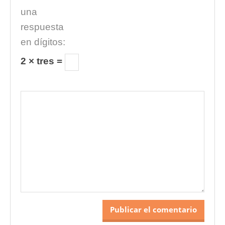
una
respuesta
en dígitos:
2 × tres =