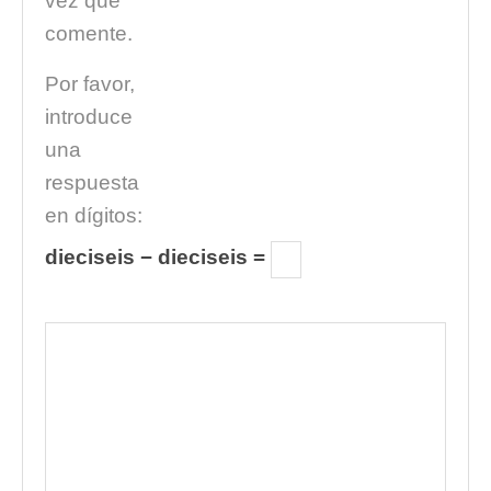
vez que
comente.
Por favor,
introduce
una
respuesta
en dígitos:
dieciseis − dieciseis =