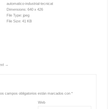
automatico-industrial-tecnicat
Dimensions:
640 x 426
File Type:
jpeg
File Size:
41 KB
Proyectos de Ingeniería
Tecnología Para la Indu
Petróleo y Gas
Hoga
ext
→
os campos obligatorios están marcados con
*
Web