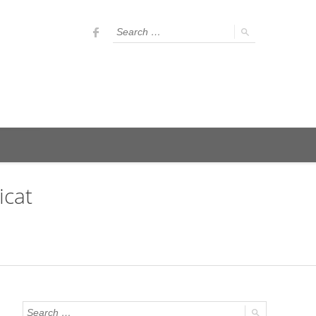
ación Unificada
Tratamiento de Residuos
stria
r y Negocio
Mantenimiento y Reparación
icat
idad Pública
Usados para la Industria
s
ación Unificada
Tratamiento de Residuos