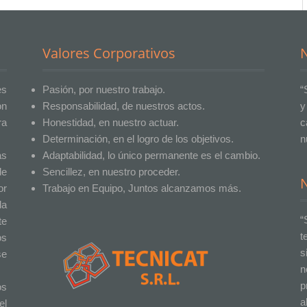
Valores Corporativos
N
es
Pasión, por nuestro trabajo.
“
on
Responsabilidad, de nuestros actos.
y
ra
Honestidad, en nuestro actuar.
c
Determinación, en el logro de los objetivos.
n
as
Adaptabilidad, lo único permanente es el cambio.
de
Sencillez, en nuestro proceder.
or
Trabajo en Equipo, Juntos alcanzamos más.
la
“
te
t
os
s
se
n
p
os
a
el