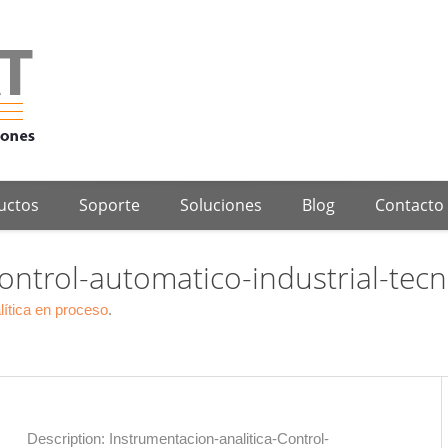
Alimentos y Bebidas
Comunic
Proyectos de Ingeniería
Tecnología Para la Indu
Petróleo y Gas
Hoga
uctos
Soporte
Soluciones
Blog
Contacto
ontrol-automatico-industrial-tecn
lítica en proceso
.
Azúcar y Alcohol
Segur
matización Industrial de Procesos
Telecomunicacione
Description:
Instrumentacion-analitica-Control-
Alimentos y Bebidas
Comunic