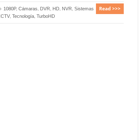
Read >>>
1080P
,
Cámaras
,
DVR
,
HD
,
NVR
,
Sistemas
CCTV
,
Tecnología
,
TurboHD