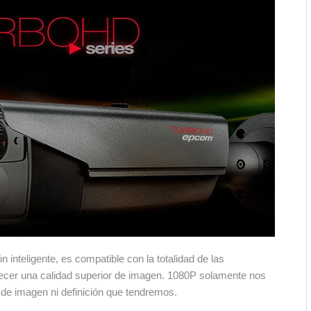
Proyectos de Ingeniería
Tecnología Para la Indu
Petróleo y Gas
Hoga
 inteligente, es compatible con la totalidad de las
recer una calidad superior de imagen. 1080P solamente nos
d de imagen ni definición que tendremos.