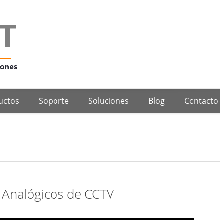
Alimentos y Bebidas
Comunic
Proyectos de Ingeniería
Tecnología Para la Indu
Petróleo y Gas
Hoga
uctos
Soporte
Soluciones
Blog
Contacto
Azúcar y Alcohol
Segur
matización Industrial de Procesos
Telecomunicacione
 Analógicos de CCTV
Alimentos y Bebidas
Comunic