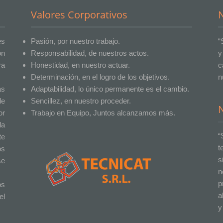
Valores Corporativos
N
es
Pasión, por nuestro trabajo.
“
on
Responsabilidad, de nuestros actos.
y
ra
Honestidad, en nuestro actuar.
c
Determinación, en el logro de los objetivos.
n
as
Adaptabilidad, lo único permanente es el cambio.
de
Sencillez, en nuestro proceder.
or
Trabajo en Equipo, Juntos alcanzamos más.
la
“
te
t
os
s
se
n
p
os
a
el
y